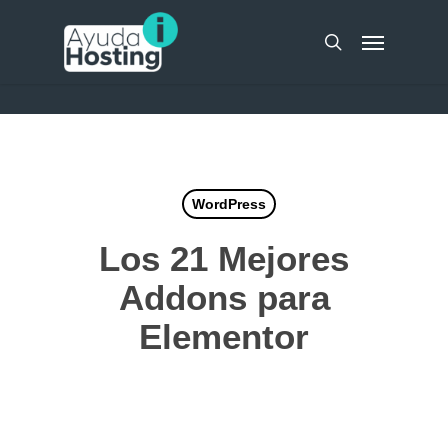
Skip
UA-51298262-10
Menu
to
search
main
content
WordPress
Los 21 Mejores
Addons para
Elementor