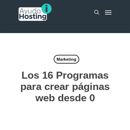
Skip
UA-51298262-10
Menu
to
search
main
content
Marketing
Los 16 Programas
para crear páginas
web desde 0