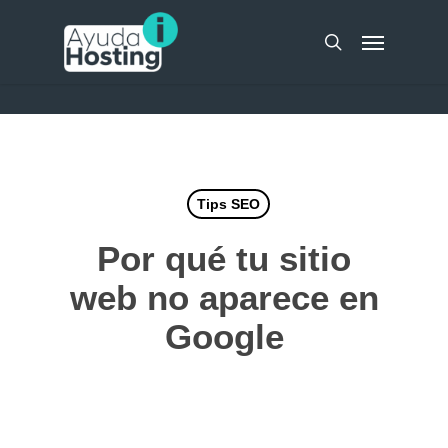
Skip
UA-51298262-10
Menu
to
search
main
content
Tips SEO
Por qué tu sitio
web no aparece en
Google