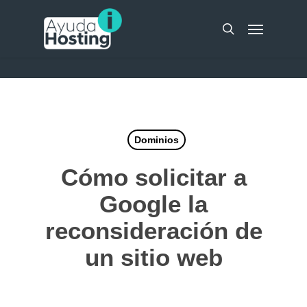
Skip
UA-51298262-10
Menu
to
search
main
content
Dominios
Cómo solicitar a
Google la
reconsideración de
un sitio web