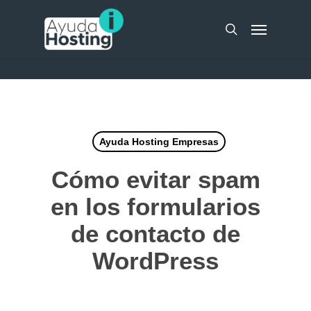
Skip
UA-51298262-10
Menu
to
search
main
content
Ayuda Hosting Empresas
Cómo evitar spam
en los formularios
de contacto de
WordPress