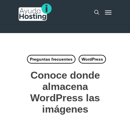
Skip
UA-51298262-10
Menu
to
search
main
content
Preguntas frecuentes
WordPress
Conoce donde
almacena
WordPress las
imágenes