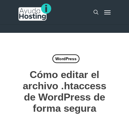
Skip
UA-51298262-10
Menu
to
search
main
content
WordPress
Cómo editar el
archivo .htaccess
de WordPress de
forma segura