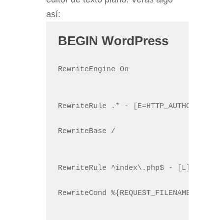
así:
BEGIN WordPress
RewriteEngine On
RewriteBase /
RewriteCond %{REQUEST_FILENAME} !-f