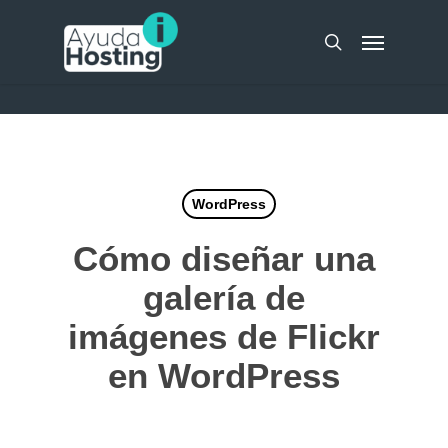
Skip
UA-51298262-10
Menu
to
search
main
content
WordPress
Cómo diseñar una
galería de
imágenes de Flickr
en WordPress