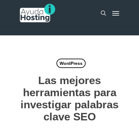
Skip
UA-51298262-10
Menu
to
search
main
content
WordPress
Las mejores
herramientas para
investigar palabras
clave SEO