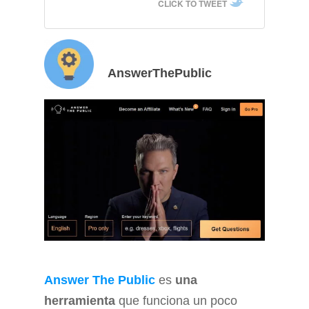
CLICK TO TWEET
AnswerThePublic
Answer The Public
es
una
herramienta
que funciona un poco