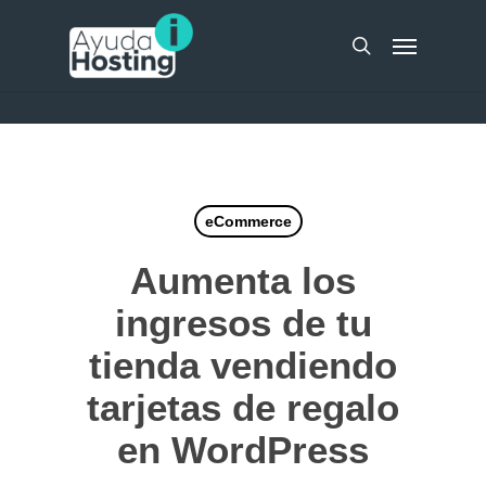
Skip
UA-51298262-10
Menu
to
search
main
content
eCommerce
Aumenta los
ingresos de tu
tienda vendiendo
tarjetas de regalo
en WordPress