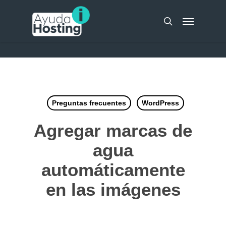
Skip
UA-51298262-10
Menu
to
search
main
content
Preguntas frecuentes
WordPress
Agregar marcas de
agua
automáticamente
en las imágenes