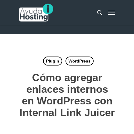
Skip
UA-51298262-10
Menu
to
search
main
content
Plugin
WordPress
Cómo agregar
enlaces internos
en WordPress con
Internal Link Juicer