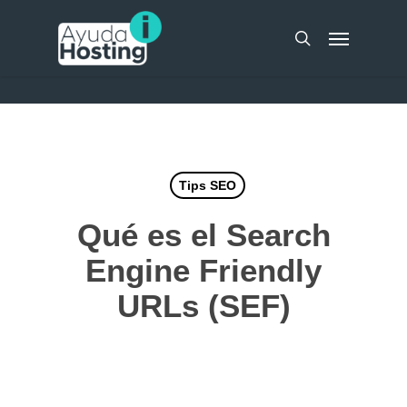
Skip
UA-51298262-10
Menu
to
search
main
content
Tips SEO
Qué es el Search
Engine Friendly
URLs (SEF)