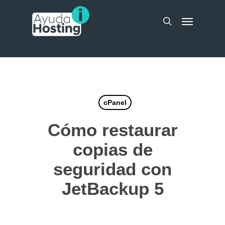
Skip
UA-51298262-10
Menu
to
search
main
content
cPanel
Cómo restaurar
copias de
seguridad con
JetBackup 5