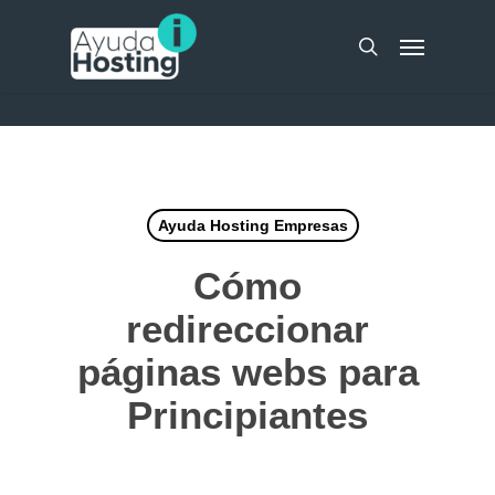
Skip
UA-51298262-10
Menu
to
search
main
content
Ayuda Hosting Empresas
Cómo
redireccionar
páginas webs para
Principiantes