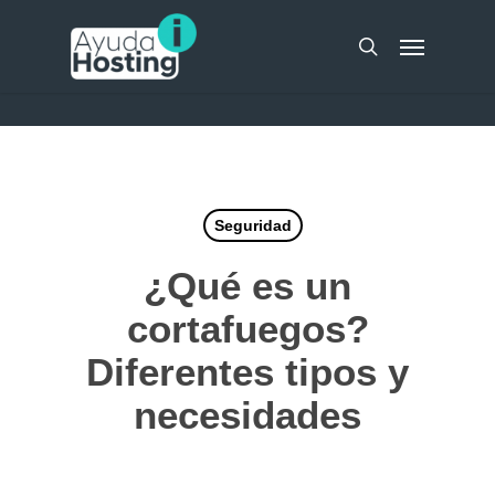
Skip
UA-51298262-10
Menu
to
search
main
content
Seguridad
¿Qué es un
cortafuegos?
Diferentes tipos y
necesidades