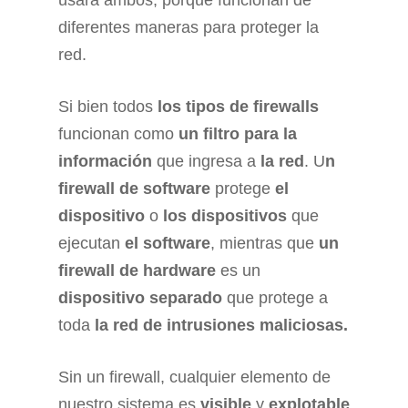
usará ambos, porque funcionan de
diferentes maneras para proteger la
red.
Si bien todos
los tipos de firewalls
funcionan como
un filtro para la
información
que ingresa a
la red
. U
n
firewall de software
protege
el
dispositivo
o
los dispositivos
que
ejecutan
el software
, mientras que
un
firewall de hardware
es un
dispositivo separado
que protege a
toda
la red de intrusiones maliciosas.
Sin un firewall, cualquier elemento de
nuestro sistema es
visible
y
explotable