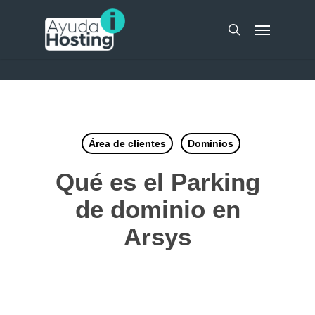
Skip
UA-51298262-10
Menu
to
search
main
content
Área de clientes
Dominios
Qué es el Parking
de dominio en
Arsys