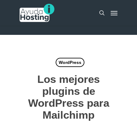
Skip
UA-51298262-10
Menu
to
search
main
content
WordPress
Los mejores
plugins de
WordPress para
Mailchimp