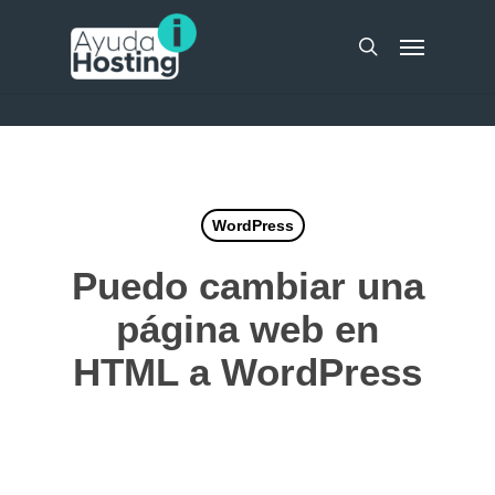
Skip
UA-51298262-10
Menu
to
search
main
content
WordPress
Puedo cambiar una
página web en
HTML a WordPress