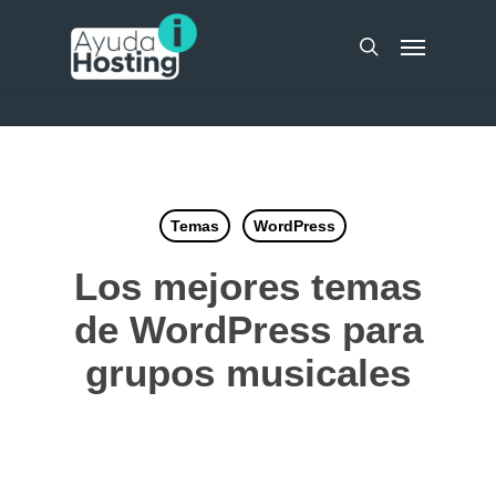
Skip
UA-51298262-10
Menu
to
search
main
content
Temas
WordPress
Los mejores temas
de WordPress para
grupos musicales