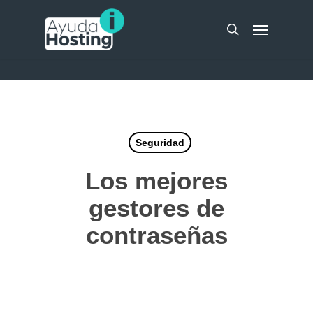
Skip
UA-51298262-10
Menu
to
search
main
content
Seguridad
Los mejores
gestores de
contraseñas