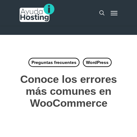
Skip
UA-51298262-10
Menu
to
search
main
content
Preguntas frecuentes
WordPress
Conoce los errores
más comunes en
WooCommerce