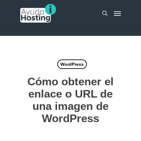
Skip
UA-51298262-10
Menu
to
search
main
content
WordPress
Cómo obtener el
enlace o URL de
una imagen de
WordPress