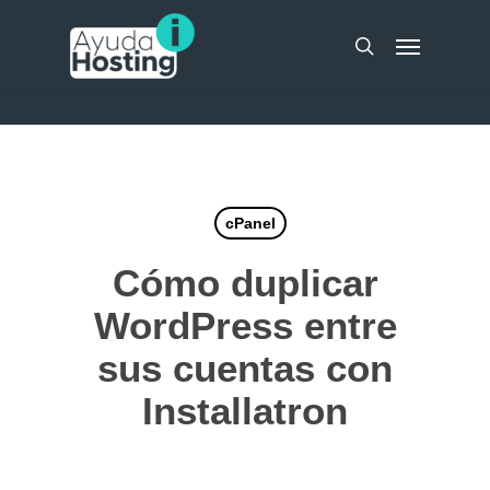
Skip
UA-51298262-10
Menu
to
search
main
content
cPanel
Cómo duplicar
WordPress entre
sus cuentas con
Installatron