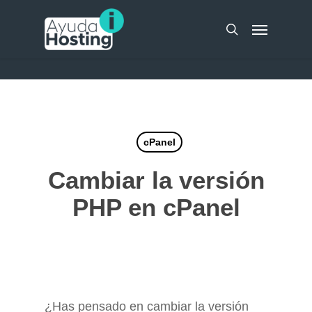
Skip
UA-51298262-10
Menu
to
search
main
content
cPanel
Cambiar la versión
PHP en cPanel
¿Has pensado en cambiar la versión