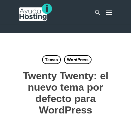
Skip
UA-51298262-10
Menu
to
search
main
content
Temas
WordPress
Twenty Twenty: el
nuevo tema por
defecto para
WordPress