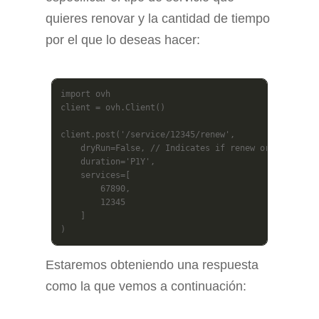
quieres renovar y la cantidad de tiempo
por el que lo deseas hacer:
import ovh

client = ovh.Client()

client.post('/service/12345/renew',

    dryRun=False, // Indicates if renew order is gen
    duration='P1Y',

    services=[

        67890,

        12345

    ]

)
Estaremos obteniendo una respuesta
como la que vemos a continuación: