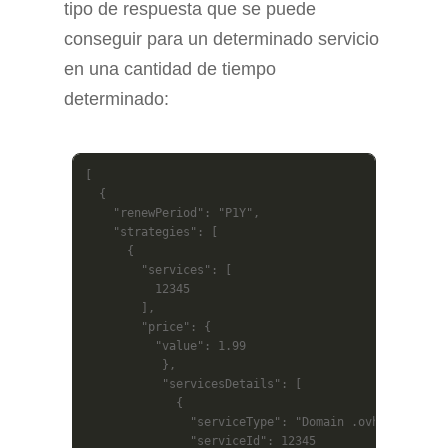
tipo de respuesta que se puede
conseguir para un determinado servicio
en una cantidad de tiempo
determinado:
[

  {

    "renewPeriod": "P1Y",

    "strategies": [

      {

        "services": [

          12345

        ],

        "price": {

          "value": 1.99

           },

           "servicesDetails": [

             {

               "serviceType": "Domain .ovh",

               "serviceId": 12345
