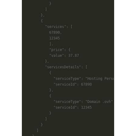
           }

         ]

       },

       {

         "services": [

           67890,

           12345

           ],

           "price": {

           "value": 37.87

         },

         "servicesDetails": [

           {

             "serviceType": "Hosting Perso 2014",

             "serviceId": 67890

           },

           {

             "serviceType": "Domain .ovh",

             "serviceId": 12345

           }

         ]

       }

     ]
