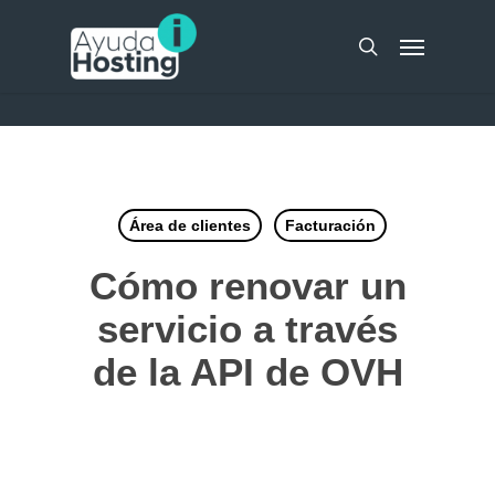
Skip
UA-51298262-10
Menu
to
search
main
content
Área de clientes
Facturación
Cómo renovar un
servicio a través
de la API de OVH