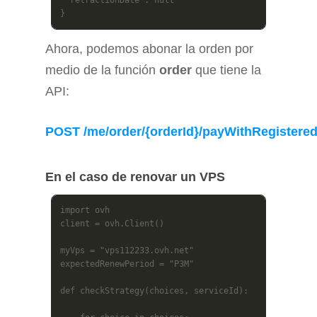
}
Ahora, podemos abonar la orden por
medio de la función
order
que tiene la
API:
POST
/me/order/{orderId}/payWithRegister
En el caso de renovar un VPS
import ovh

client = ovh.Client()

myVps = "vps112233.ovh.net"

expectedRenewPeriod = "P3M"

def checkStrategy(choices, serviceId):
