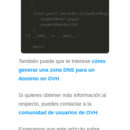
   )

    client.post('/me/order/{}/payWithRegisteredPayme
        paymentMean='paypal',

        paymentMeanId=1234

    )

:if __name__ == '__main__':

    main()
También puede que te interese
cómo
generar una zona DNS para un
dominio en OVH
.
Si quieres obtener más información al
respecto, puedes contactar a la
comunidad de usuarios de OVH
.
Esperamos que este artículo sobre