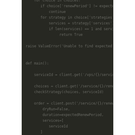
    for choice in choices:

       if choice['renewPeriod'] != expectedRenewPeri
           continue

       for strategy in choice['strategies']:

           services = strategy['services']

           if len(services) == 1 and serviceId in se
                return True

raise ValueError('Unable to find expected service/re
def main():

    serviceId = client.get('/vps/{}/serviceInfos'.fo
    choices = client.get('/service/{}/renew'.format(
    checkStrategy(choices, serviceId)

    order = client.post('/service/{}/renew'.format(s
        dryRun=False,

        duration=expectedRenewPeriod,

        services=[

           serviceId

       ]
