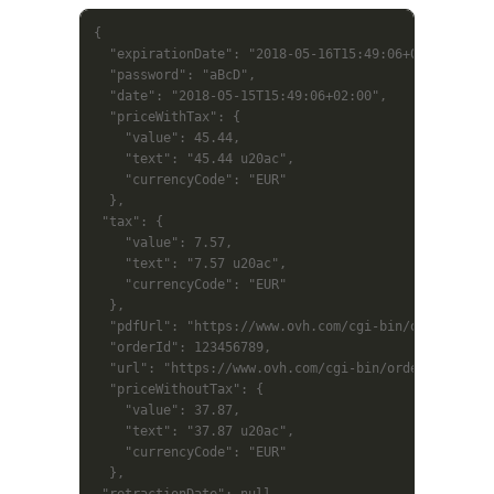
{

  "expirationDate": "2018-05-16T15:49:06+02:00",

  "password": "aBcD",

  "date": "2018-05-15T15:49:06+02:00",

  "priceWithTax": {

    "value": 45.44,

    "text": "45.44 u20ac",

    "currencyCode": "EUR"

  },

 "tax": {

    "value": 7.57,

    "text": "7.57 u20ac",

    "currencyCode": "EUR"

  },

  "pdfUrl": "https://www.ovh.com/cgi-bin/order/displ
  "orderId": 123456789,

  "url": "https://www.ovh.com/cgi-bin/order/displayO
  "priceWithoutTax": {

    "value": 37.87,

    "text": "37.87 u20ac",

    "currencyCode": "EUR"

  },

 "retractionDate": null
