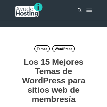
Skip
UA-51298262-10
Menu
to
search
main
content
Temas
WordPress
Los 15 Mejores
Temas de
WordPress para
sitios web de
membresía