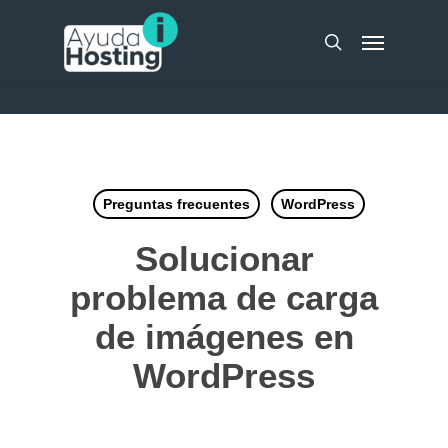
Skip
UA-51298262-10
Menu
to
search
main
content
Preguntas frecuentes
WordPress
Solucionar
problema de carga
de imágenes en
WordPress