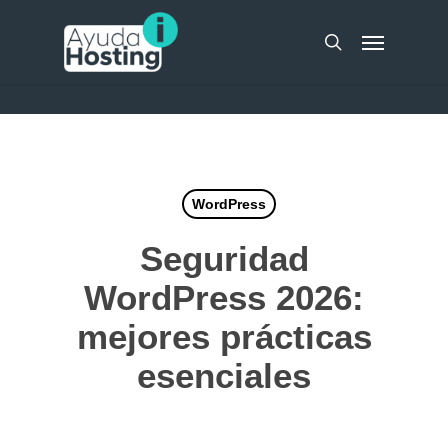
Skip
UA-51298262-10
Menu
to
search
main
content
WordPress
Seguridad
WordPress 2026:
mejores prácticas
esenciales