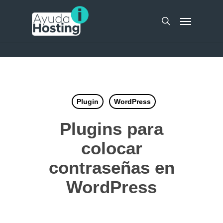
Skip
UA-51298262-10
Menu
to
search
main
content
Plugin
WordPress
Plugins para
colocar
contraseñas en
WordPress