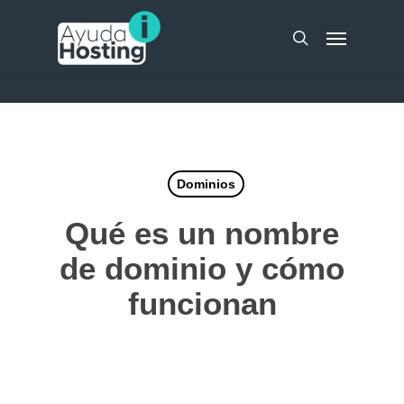
Skip
UA-51298262-10
Menu
to
search
main
content
Dominios
Qué es un nombre
de dominio y cómo
funcionan