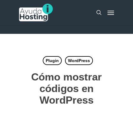
Skip
UA-51298262-10
Menu
to
search
main
content
Plugin
WordPress
Cómo mostrar
códigos en
WordPress