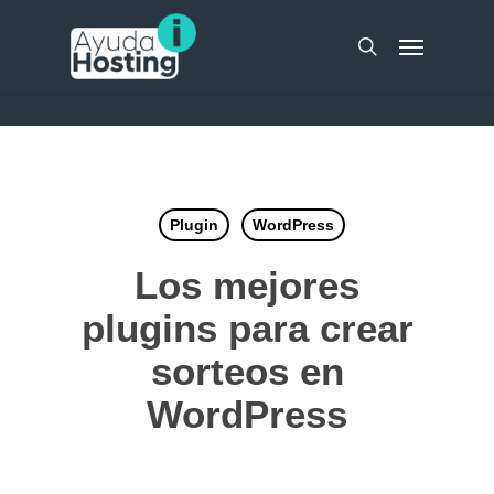
Skip
UA-51298262-10
Menu
to
search
main
content
Plugin
WordPress
Los mejores
plugins para crear
sorteos en
WordPress