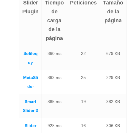
Slider
Tiempo
Peticiones
Tamaño
Plugin
de
de la
carga
página
de la
página
Soliloq
860 ms
22
679 KB
uy
MetaSli
863 ms
25
229 KB
der
Smart
865 ms
19
382 KB
Slider 3
Slider
928 ms
16
306 KB