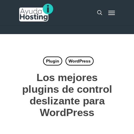
Skip
UA-51298262-10
Menu
to
search
main
content
Plugin
WordPress
Los mejores
plugins de control
deslizante para
WordPress