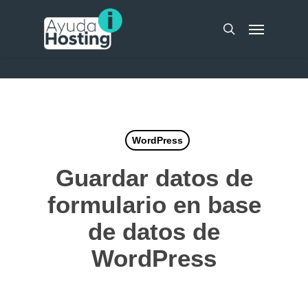
Skip
UA-51298262-10
Menu
to
search
main
content
WordPress
Guardar datos de
formulario en base
de datos de
WordPress