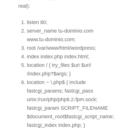
real):
listen 80;
server_name tu-dominio.com
www.tu-dominio.com;
root /var/www/html/wordpress;
index index.php index.html;
location / { try_files $uri $uri/
/index.php?$args; }
location ~ \.php$ { include
fastcgi_params; fastcgi_pass
unix:/run/php/php8.2-fpm.sock;
fastcgi_param SCRIPT_FILENAME
$document_root$fastcgi_script_name;
fastcgi_index index.php; }