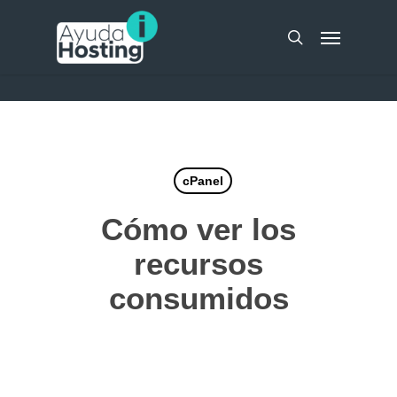
Skip
UA-51298262-10
Menu
to
search
main
content
cPanel
Cómo ver los
recursos
consumidos