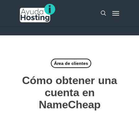
Skip
UA-51298262-10
Menu
to
search
main
content
Área de clientes
Cómo obtener una
cuenta en
NameCheap