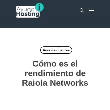
Skip
UA-51298262-10
Menu
to
search
main
content
Área de clientes
Cómo es el
rendimiento de
Raiola Networks