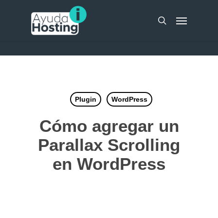
Skip
UA-51298262-10
Menu
to
search
main
content
Plugin
WordPress
Cómo agregar un
Parallax Scrolling
en WordPress