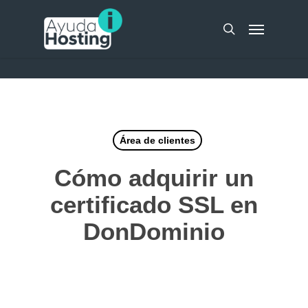
Skip
UA-51298262-10
Menu
to
search
main
content
Área de clientes
Cómo adquirir un
certificado SSL en
DonDominio