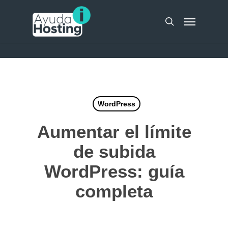
Skip
UA-51298262-10
Menu
to
search
main
content
WordPress
Aumentar el límite
de subida
WordPress: guía
completa