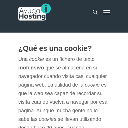
Skip
UA-51298262-10
Menu
to
search
main
content
¿Qué es una cookie?
Una
cookie
es un fichero de texto
inofensivo
que se almacena en su
navegador cuando visita casi cualquier
página web. La utilidad de la
cookie
es
que la web sea capaz de recordar su
visita cuando vuelva a navegar por esa
página. Aunque mucha gente no lo
sabe las
cookies
se llevan utilizando
desde hace 20 años, cuando