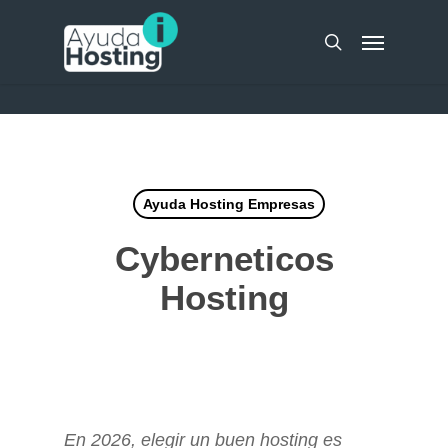
Skip
UA-51298262-10
Menu
to
search
main
content
Ayuda Hosting Empresas
Cyberneticos
Hosting
En 2026, elegir un buen hosting es