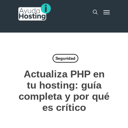
Skip
UA-51298262-10
Menu
to
search
main
content
Seguridad
Actualiza PHP en
tu hosting: guía
completa y por qué
es crítico